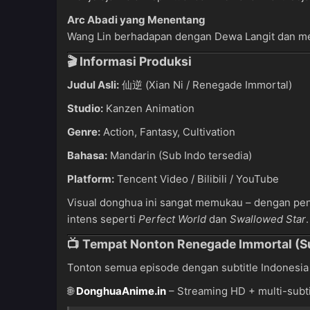
Arc Abadi yang Menentang
Wang Lin berhadapan dengan Dewa Langit dan men
🎬 Informasi Produksi
Judul Asli:
仙逆 (Xian Ni / Renegade Immortal)
Studio:
Kanzen Animation
Genre:
Action, Fantasy, Cultivation
Bahasa:
Mandarin (Sub Indo tersedia)
Platform:
Tencent Video / Bilibili / YouTube
Visual donghua ini sangat memukau – dengan penc
intens seperti
Perfect World
dan
Swallowed Star
.
📺 Tempat Nonton Renegade Immortal (S
Tonton semua episode dengan subtitle Indonesia 
🌐
DonghuaAnime.in
– Streaming HD + multi-subti