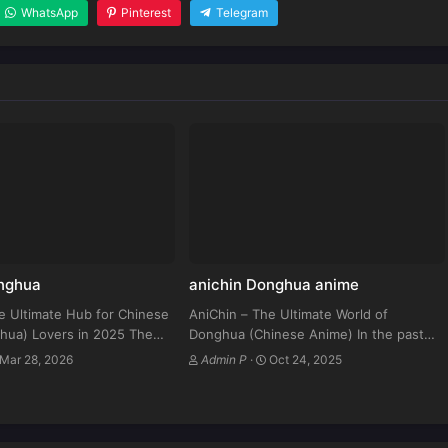
WhatsApp
Pinterest
Telegram
onghua
anichin Donghua anime
e Ultimate Hub for Chinese
AniChin – The Ultimate World of
hua) Lovers in 2025 The
Donghua (Chinese Anime) In the past
nese Anime, or Donghua, is
few years, Chinese anime, known as
Mar 28, 2026
Admin P
·
Oct 24, 2025
er than ever — and AniChin
Donghua (动画), has risen from niche
 one…
circles into global fame. Platforms like…