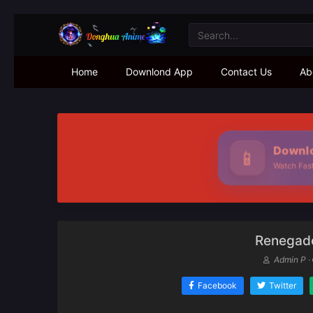
Home
Downlond App
Contact Us
Ab
Downloa
📱
Watch Faster
Renegade
Admin P
·
Facebook
Twitter