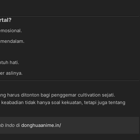
tal?
emosional.
g mendalam.
uh hati.
r aslinya.
g harus ditonton bagi penggemar cultivation sejati.
eabadian tidak hanya soal kekuatan, tetapi juga tentang
b Indo
di
donghuaanime.in/