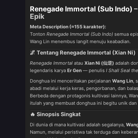
Renegade Immortal (Sub Indo)
–
Epik
Meta Description (≈155 karakter):
Tonton
Renegade Immortal (Sub Indo)
semua epis
Wang Lin menembus langit menuju keabadian.
🌌 Tentang Renegade Immortal (Xian Ni)
Renegade Immortal
atau
Xian Ni (仙逆)
adalah do
legendaris karya
Er Gen
— penulis
I Shall Seal t
Donghua ini menceritakan perjalanan
Wang Lin
, 
abadi melalui kerja keras, pengorbanan, dan bal
Berbeda dengan protagonis kultivasi lainnya, Wan
itulah yang membuat donghua ini begitu unik dan 
🔥 Sinopsis Singkat
Di dunia di mana kultivasi adalah segalanya,
Wang
Namun, melalui peristiwa tak terduga dan kebera