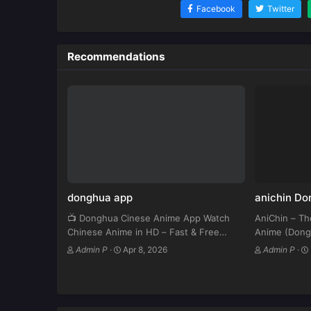
Facebook
Twitter
Recommendations
donghua app
anichin D
📺 Donghua Cinese Anime App Watch
AniChin – Th
Chinese Anime in HD – Fast & Free
Anime (Dong
Streaming ⬇ Download Now 🔥
world of Chi
Admin P
·
Apr 8, 2026
Admin P
·
Features: ✔ Latest Donghua Episodes ✔
growing fast
HD Streaming (Fast Server) ✔…
has become