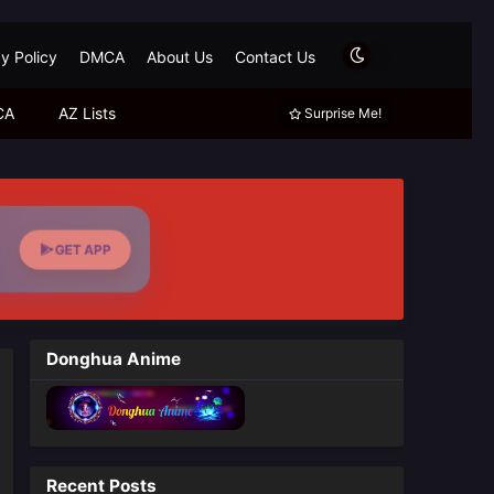
y Policy
DMCA
About Us
Contact Us
CA
AZ Lists
Surprise Me!
GET APP
Donghua Anime
Recent Posts