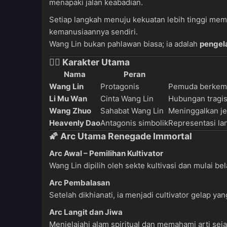
menapaki jalan keabadian.
Setiap langkah menuju kekuatan lebih tinggi me
kemanusiaannya sendiri.
Wang Lin bukan pahlawan biasa; ia adalah
pengel
🧙‍♂️ Karakter Utama
Nama
Peran
Wang Lin
Protagonis
Pemuda berkemau
Li Mu Wan
Cinta Wang Lin
Hubungan tragi
Wang Zhuo
Sahabat Wang Lin
Meninggalkan je
Heavenly Dao
Antagonis simbolik
Representasi lan
🌠 Arc Utama Renegade Immortal
Arc Awal – Pemilihan Kultivator
Wang Lin dipilih oleh sekte kultivasi dan mulai bela
Arc Pembalasan
Setelah dikhianati, ia menjadi cultivator gelap 
Arc Langit dan Jiwa
Menjelajahi alam spiritual dan memahami arti seja